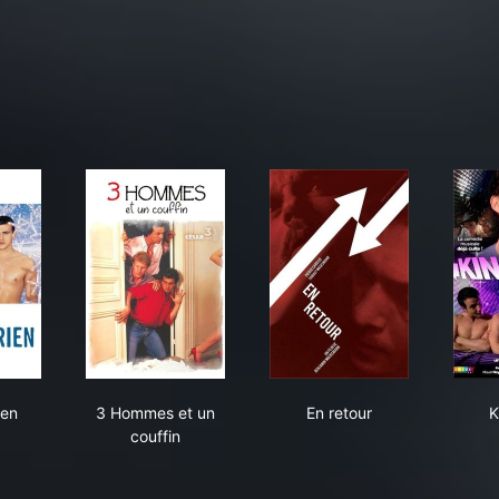
sque rien
3 Hommes et un couffin
En retour
ien
3 Hommes et un
En retour
K
couffin