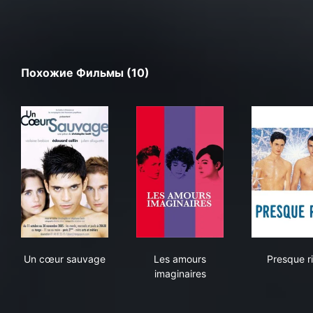
Похожие Фильмы (10)
Un cœur sauvage
Les amours imaginaires
Pre
Un cœur sauvage
Les amours
Presque r
imaginaires