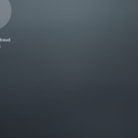
mbaud
s