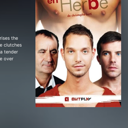
rises the
he clutches
 a tender
e over