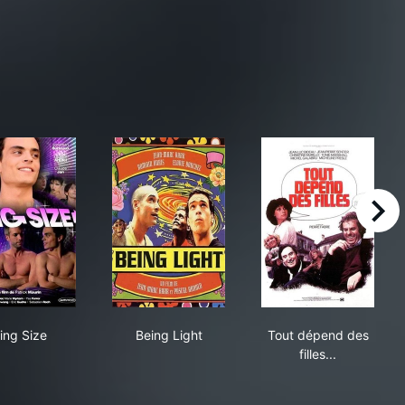
right
King Size
Being Light
Tout dépend des
ing Size
Being Light
Tout dépend des
filles...