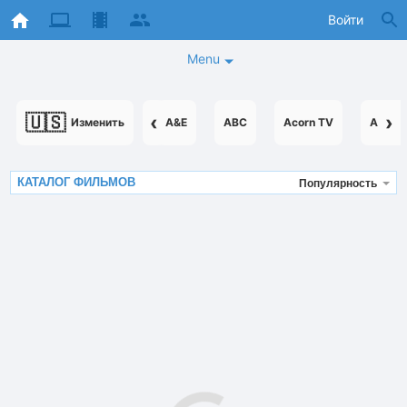
Войти
Menu
🇺🇸
‹
›
Изменить
A&E
ABC
Acorn TV
AcornT
КАТАЛОГ ФИЛЬМОВ
Популярность