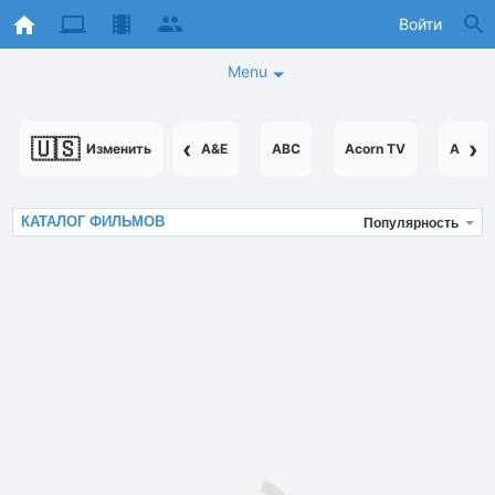
Войти
Menu
🇺🇸
‹
›
Изменить
A&E
ABC
Acorn TV
AcornT
КАТАЛОГ ФИЛЬМОВ
Популярность