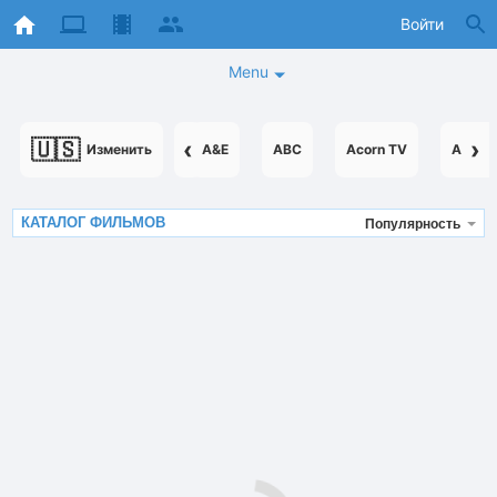
Войти
Menu
🇺🇸
‹
›
Изменить
A&E
ABC
Acorn TV
AcornT
КАТАЛОГ ФИЛЬМОВ
Популярность