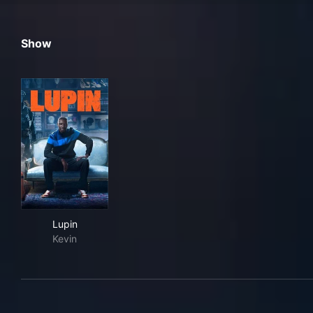
Show
Lupin
Lupin
Kevin