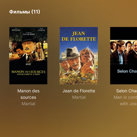
Фильмы (11)
Manon des sources
Jean de Florette
Selo
Manon des
Jean de Florette
Selon Char
sources
Martial
Man in cont
Martial
with Jos