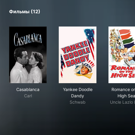
Фильмы (12)
Casablanca
Yankee Doodle Dandy
Rom
Casablanca
Yankee Doodle
Romance on
Carl
Dandy
High Se
Schwab
Uncle Lazlo 