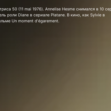
триса 50 (11 mai 1976). Annelise Hesme снимался в 10 се
ь роли Diane в сериале Platane. В кино, как Sylvie в
льме Un moment d'égarement.