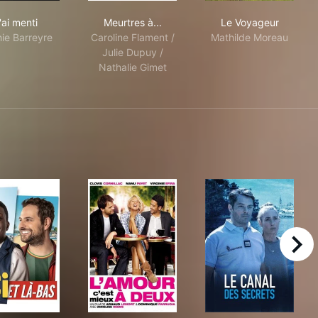
J'ai menti
Meurtres à...
Le Voyageur
'ai menti
Meurtres à...
Le Voyageur
ie Barreyre
Caroline Flament /
Mathilde Moreau
Julie Dupuy /
Nathalie Gimet
right