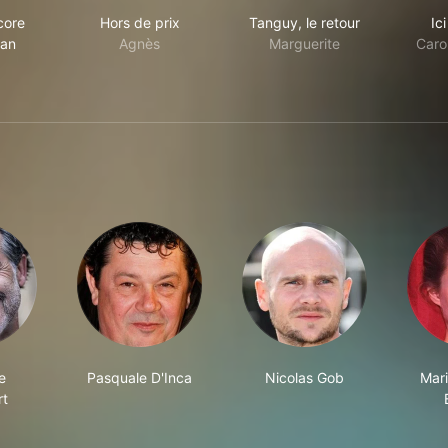
jours encore sans maman
Hors de prix
Tanguy, le retour
core
Hors de prix
Tanguy, le retour
Ic
an
Agnès
Marguerite
Carol
e
Pasquale D'Inca
Nicolas Gob
Mari
rt