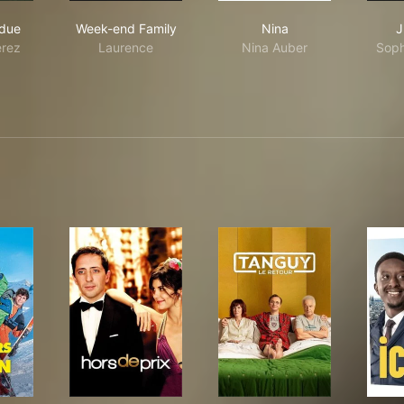
ière-perdue
Week-end Family
Nina
rdue
Week-end Family
Nina
J
erez
Laurence
Nina Auber
Soph