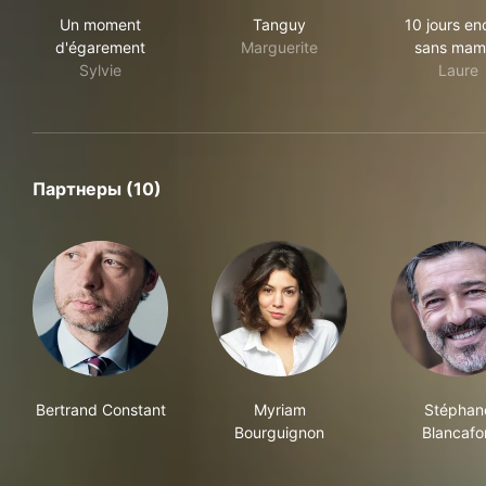
Un moment d'égarement
Tanguy
10 
Un moment
Tanguy
10 jours en
d'égarement
Marguerite
sans mam
Sylvie
Laure
Партнеры (10)
Bertrand Constant
Myriam
Stéphan
Bourguignon
Blancafo