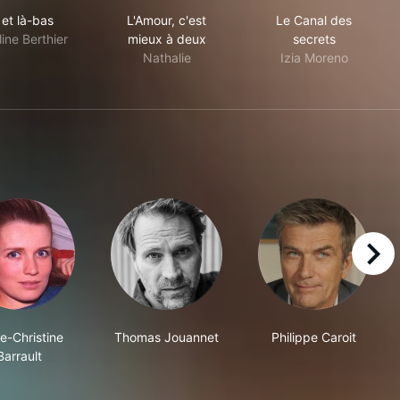
Ici et là-bas
L'Amour, c'est mieux à deux
Le Canal des s
i et là-bas
L'Amour, c'est
Le Canal des
ine Berthier
mieux à deux
secrets
Nathalie
Izia Moreno
right
e-Christine
Thomas Jouannet
Philippe Caroit
Barrault