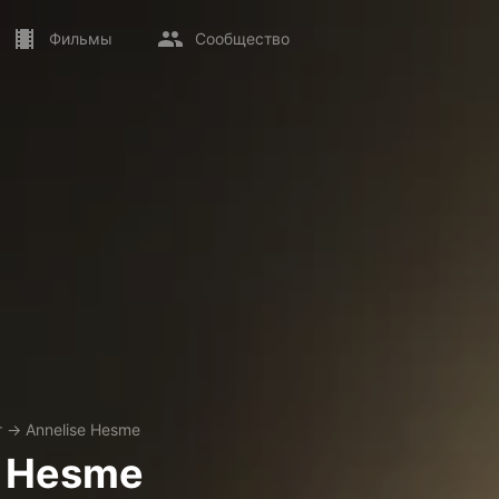
Фильмы
Сообщество
т
→
Annelise Hesme
e Hesme