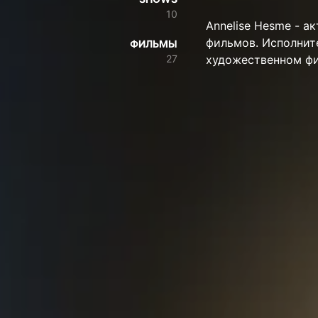
10
Annelise Hesme - ак
фильмов. Исполнител
ФИЛЬМЫ
27
художественном фи