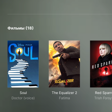
Фильмы (18)
Soul
The Equalizer 2
Red
Soul
The Equalizer 2
Red Spar
Doctor (voice)
Fatima
Trish Fors