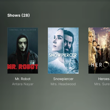
Shows (28)
Mr. Robot
Snowpiercer
Her
Mr. Robot
Snowpiercer
Heroes
Antara Nayar
Mrs. Headwood
Mrs. Sure