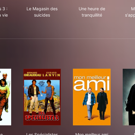
Bronzés 3 : Amis pour la vie
Le Magasin des suicides
Une heure de tranquill
 3 :
Le Magasin des
Une heure de
M
a vie
suicides
tranquillité
s'app
femme s'appelle reviens
Les Spécialistes
Mon meilleur ami
me
Les Spécialistes
Mon meilleur ami