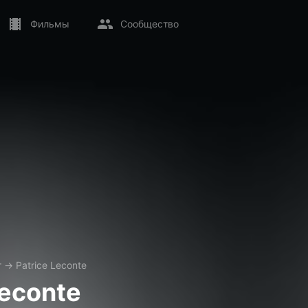
Фильмы
Сообщество
т
→
Patrice Leconte
Leconte