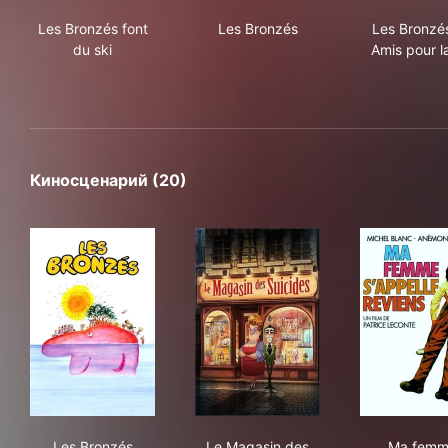
Les Bronzés font du ski
Les Bronzés
Les 
Les Bronzés font
Les Bronzés
Les Bronzés
du ski
Amis pour l
Киносценарий (20)
Les Bronzés
Le Magasin des suicides
Ma 
Les Bronzés
Le Magasin des
Ma fem