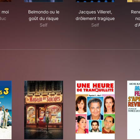
 stars et moi
Belmondo ou le goût du risque
Jacques Villeret, drô
t moi
Belmondo ou le
Jacques Villeret,
René
duc
goût du risque
drôlement tragique
no
Self
Self
d'