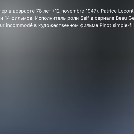
ктер в возрасте 78 лет (12 novembre 1947). Patrice Lecon
 и 14 фильмов. Исполнитель роли Self в сериале Beau Ge
eur incommodé в художественном фильме Pinot simple-fli