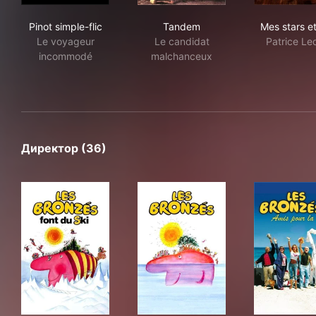
Pinot simple-flic
Tandem
Mes
Pinot simple-flic
Tandem
Mes stars e
Le voyageur
Le candidat
Patrice Le
incommodé
malchanceux
Директор (36)