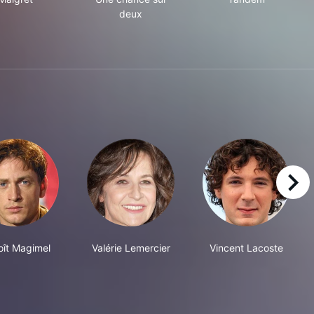
deux
right
oît Magimel
Valérie Lemercier
Vincent Lacoste