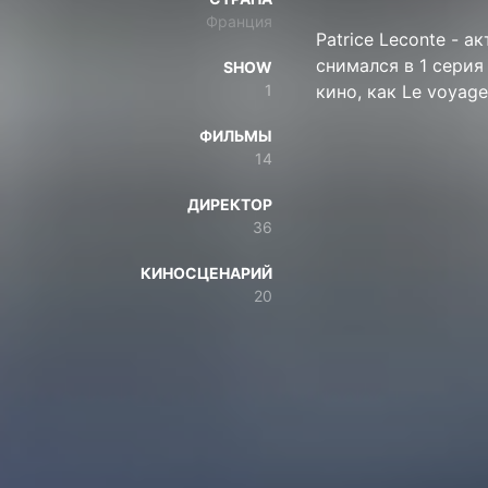
Франция
Patrice Leconte - а
снимался в 1 серия
SHOW
1
кино, как Le voyag
ФИЛЬМЫ
14
ДИРЕКТОР
36
КИНОСЦЕНАРИЙ
20