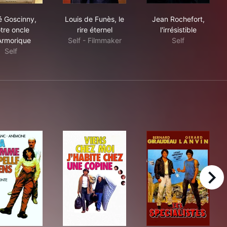
lement tragique
René Goscinny, notre oncle d'Armorique
Louis de Funès, le rire éternel
Jean Rochefort, 
 Goscinny,
Louis de Funès, le
Jean Rochefort,
tre oncle
rire éternel
l'irrésistible
Armorique
Self - Filmmaker
Self
Self
right