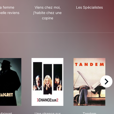
ité
Ma femme s'appelle reviens
Viens chez moi, j'habite chez une copin
Les Spécialist
a femme
Viens chez moi,
Les Spécialistes
elle reviens
j'habite chez une
copine
right
Maigret
Une chance sur deux
Tandem
Maigret
Une chance sur
Tandem