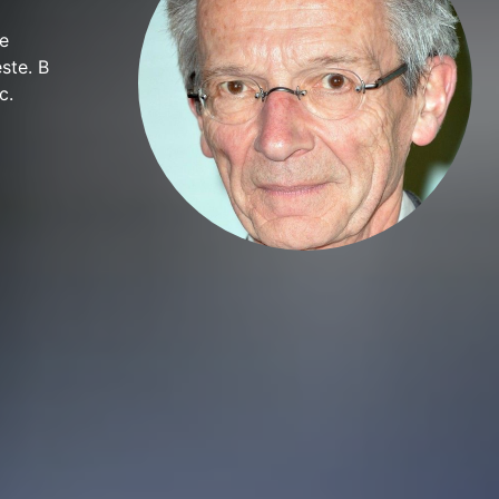
te
ste. В
c.