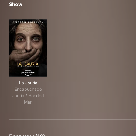
Show
La Jauría
La Jauría
Encapuchado
Jauría / Hooded
Man