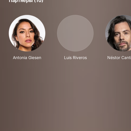
Партнеры (10)
Antonia Giesen
Luis Riveros
Néstor Canti