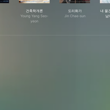
얼
건축학개론
도리화가
건축학개론
도리화가
내 물
Young Yang Seo-
Jin Chae-sun
남
yeon