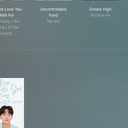
 Star
All The Love You Wish For
Uncontrollably Fond
Dream High
The Love You
Uncontrollably
Dream High
Wish For
Fond
Ko Hye-mi
oung / Ka-
No-eul
ng / Ki Ga-
young