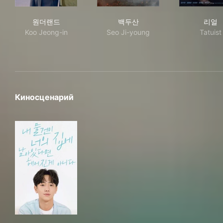
원더랜드
백두산
리
원더랜드
백두산
리얼
Koo Jeong-in
Seo Ji-young
Tatuist
Киносценарий
내 물건이 너의 집에 남아있다면 헤어진 게 아니다