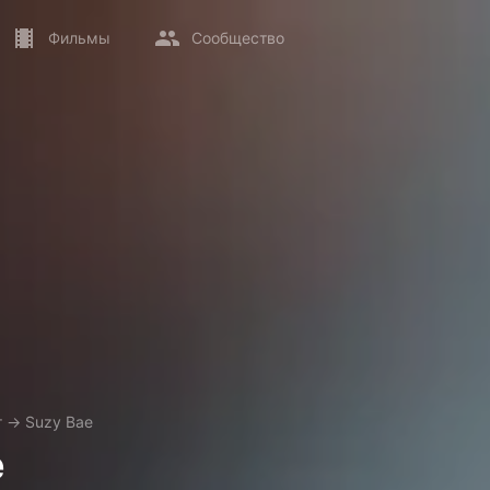
Фильмы
Сообщество
т
→
Suzy Bae
e