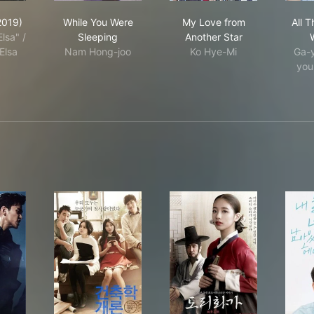
abond (2019)
While You Were Sleeping
My Love from Another
2019)
While You Were
My Love from
All 
lsa" /
Sleeping
Another Star
Elsa
Nam Hong-joo
Ko Hye-Mi
Ga-y
you