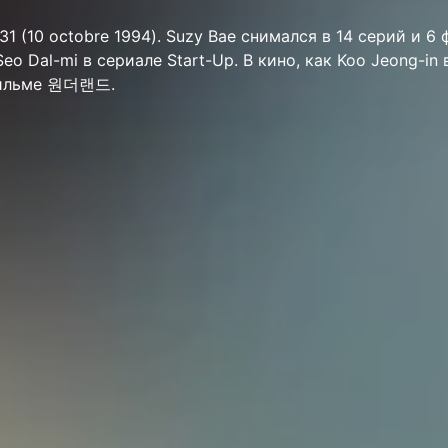
31 (10 octobre 1994). Suzy Bae снимался в 14 серий и 6
o Dal-mi в сериале Start-Up. В кино, как Koo Jeong-in 
фильме 원더랜드.