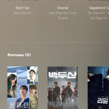
Start-Up
Doona!
Vag
Start-Up
Doona!
Vagabond (
Seo Dal-mi
Lee Doo-na / Lee
Go Hae Ri / "E
Doona
Go Hae-ri / 
Фильмы (6)