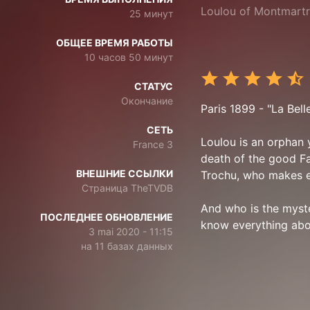
Loulou of Montmart
25 минут
ОБЩЕЕ ВРЕМЯ РАБОТЫ
10 часов 50 минут
СТАТУС
Окончание
Paris 1899 - "La Bel
СЕТЬ
Loulou is an orphan 
France 3
death of the good F
ВНЕШНИЕ ССЫЛКИ
Trochu, who makes eve
Страница TheTVDB
And who is the myste
ПОСЛЕДНЕЕ ОБНОВЛЕНИЕ
know everything abou
3 mai 2020 - 11:15
на 11 базах данных