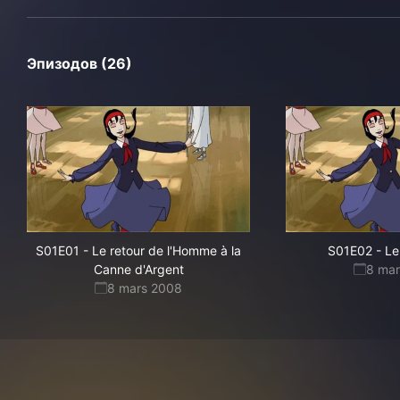
Эпизодов (26)
S01E01
-
Le retour de l'Homme à la
S01E02
-
Le
Canne d'Argent
8 ma
8 mars 2008