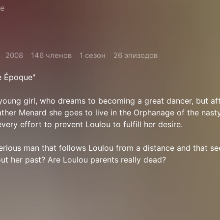
re
2008
146 членов
1 сезон
26 эпизодов
le Époque"
young girl, who dreams to becoming a great dancer, but aft
ather Menard she goes to live in the Orphanage of the na
ry effort to prevent Loulou to fulfill her desire.
rious man that follows Loulou from a distance and that s
t her past? Are Loulou parents really dead?