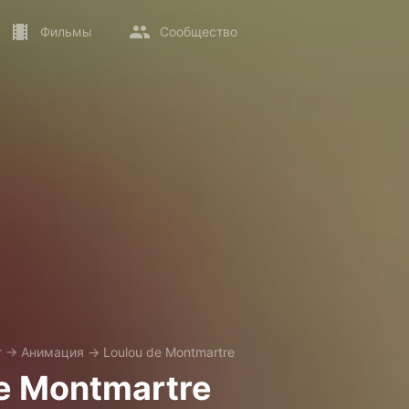
Фильмы
Сообщество
т
→
Анимация
→
Loulou de Montmartre
e Montmartre