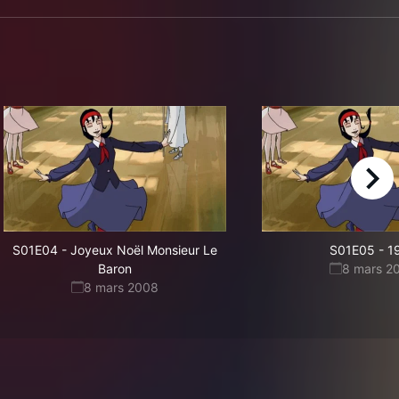
right
S01E04
-
Joyeux Noël Monsieur Le
S01E05
-
1
Baron
8 mars 2
8 mars 2008