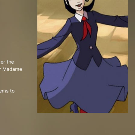
er the
sty Madame
eems to