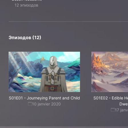
12 эпизодов
Эпизодов (12)
S01E01
-
Journeying Parent and Child
S01E02
-
Edible H
10 janvier 2020
Dwel
17 jan