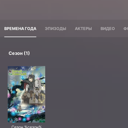
ВРЕМЕНА ГОДА
ЭПИЗОДЫ
АКТЕРЫ
ВИДЕО
Ф
Сезон (1)
Сезон %сезон%