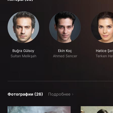
Buğra Gülsoy
Ekin Koç
Hatice Şen
Sultan Melikşah
Ahmed Sencer
Terken Ha
Фотографии (26)
Подробнее