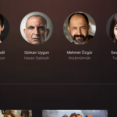
dil
Gürkan Uygun
Mehmet Özgür
Sev
tun
Hasan Sabbah
Nizâmülmülk
Tu