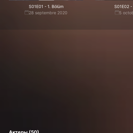
S01E01
-
1. Bölüm
S01E02
-
28 septembre 2020
5 octo
Актеры (50)