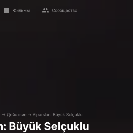
Фильмы
Сообщество
т
→
Действие
→
Alparslan: Büyük Selçuklu
n: Büyük Selçuklu