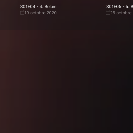
S01E04
-
4. Bölüm
S01E05
-
5. 
19 octobre 2020
26 octobre