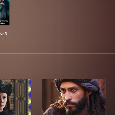
зон%
дов