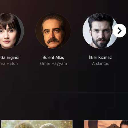
right
da Erginci
Bülent Alkış
İlker Kızmaz
rna Hatun
Ömer Hayyam
Arslantas