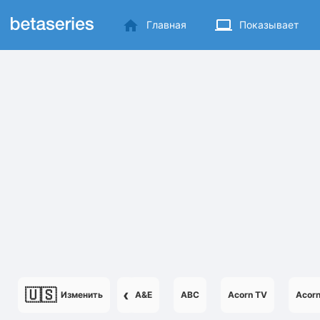
Главная
Показывает
🇺🇸
‹
Изменить
A&E
ABC
Acorn TV
Acor