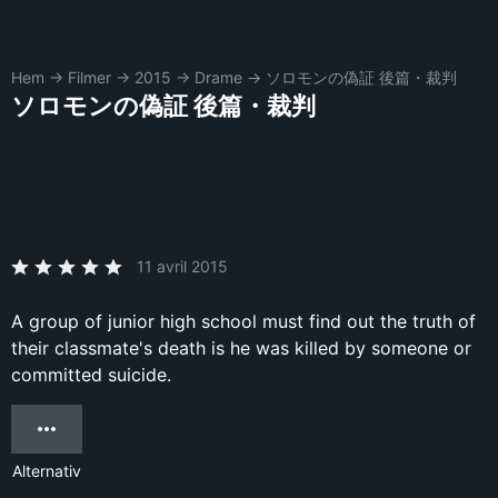
Hem
→
Filmer
→
2015
→
Drame
→
ソロモンの偽証 後篇・裁判
ソロモンの偽証 後篇・裁判
11 avril 2015
A group of junior high school must find out the truth of
their classmate's death is he was killed by someone or
committed suicide.
Alternativ