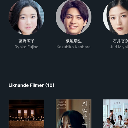
藤野涼子
板垣瑞生
石井杏
Ryoko Fujino
Kazuhiko Kanbara
Juri Miya
Liknande Filmer (10)