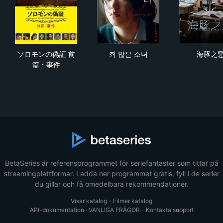
ソロモンの偽証 前篇・事件
죄 많은 소녀
海
ソロモンの偽証 前
죄 많은 소녀
海豚之
篇・事件
BetaSeries är referensprogrammet för seriefantaster som tittar på
streamingplattformar. Ladda ner programmet gratis, fyll i de serier
du gillar och få omedelbara rekommendationer.
Visar katalog
·
Filmer katalog
API-dokumentation
·
VANLIGA FRÅGOR
·
Kontakta support