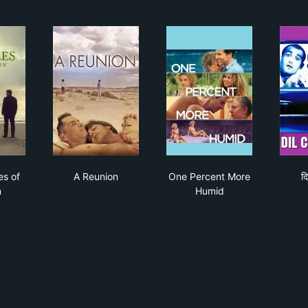
 Banshees of Inisherin
A Reunion
One Percent More Hu
s of
A Reunion
One Percent More
द
n
Humid