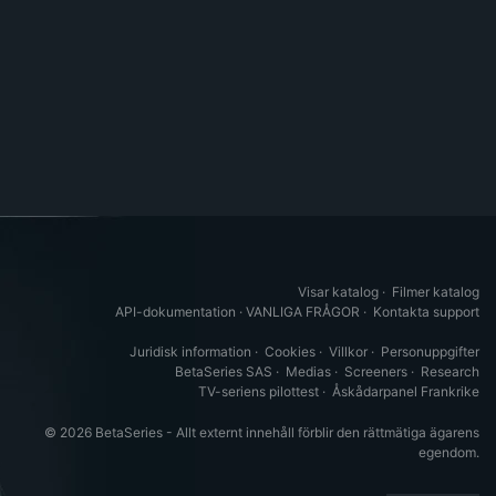
Visar katalog
·
Filmer katalog
API-dokumentation
·
VANLIGA FRÅGOR
·
Kontakta support
Juridisk information
·
Cookies
·
Villkor
·
Personuppgifter
BetaSeries SAS
·
Medias
·
Screeners
·
Research
TV-seriens pilottest
·
Åskådarpanel Frankrike
© 2026 BetaSeries - Allt externt innehåll förblir den rättmätiga ägarens
egendom.