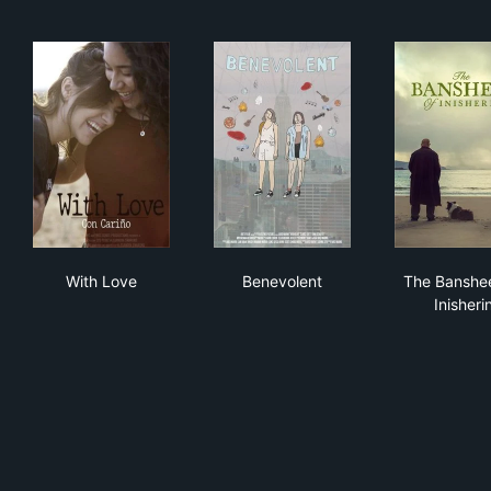
With Love
Benevolent
The
With Love
Benevolent
The Banshee
Inisheri