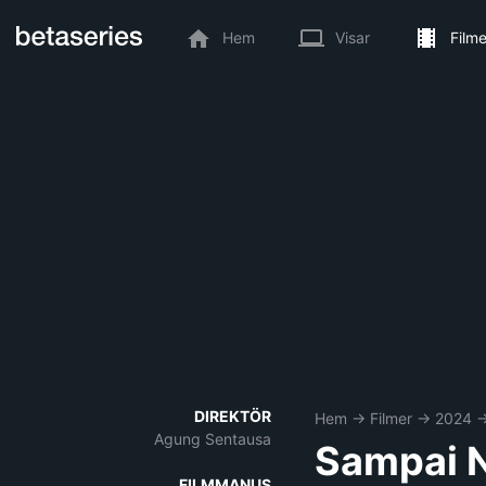
Hem
Visar
Filme
DIREKTÖR
Hem
→
Filmer
→
2024
Agung Sentausa
Sampai N
FILMMANUS