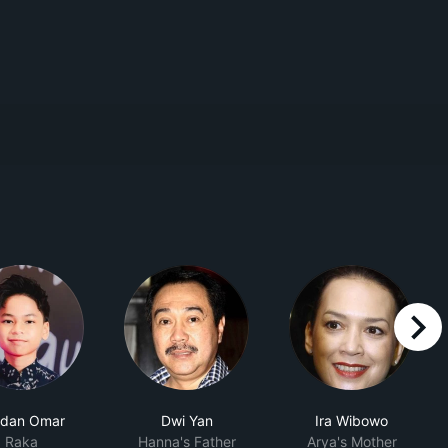
right
rdan Omar
Dwi Yan
Ira Wibowo
Raka
Hanna's Father
Arya's Mother