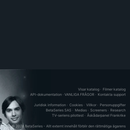
Visar katalog
·
Filmer katalog
API-dokumentation
·
VANLIGA FRÅGOR
·
Kontakta support
Juridisk information
·
Cookies
·
Villkor
·
Personuppgifter
BetaSeries SAS
·
Medias
·
Screeners
·
Research
TV-seriens pilottest
·
Åskådarpanel Frankrike
© 2026 BetaSeries - Allt externt innehåll förblir den rättmätiga ägarens