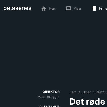
Hem
Visar
Filme
DIREKTÖR
Hem
→
Filmer
→
DOCSV
Mads Brügger
Det røde
FILMMANUS