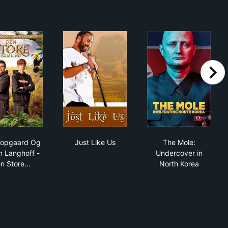
right
 Illusion
Niki Topgaard Og Simon Langhoff - Den Store Samling
Just Like Us
The Mole: Unde
Topgaard Og
Just Like Us
The Mole:
n Langhoff -
Undercover in
n Store…
North Korea