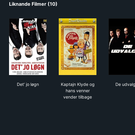
Liknande Filmer (10)
Det' jo løgn
Kaptajn Klyde og hans venne
De 
Det' jo løgn
Kaptajn Klyde og
De udvalg
hans venner
vender tilbage