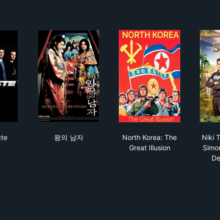
r vender tilbage
udvalgte
왕의 남자
North Korea: The Great
te
왕의 남자
North Korea: The
Niki 
Great Illusion
Simo
De