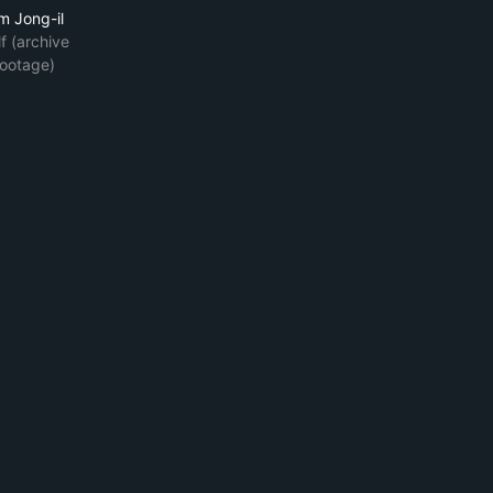
m Jong-il
f (archive
footage)