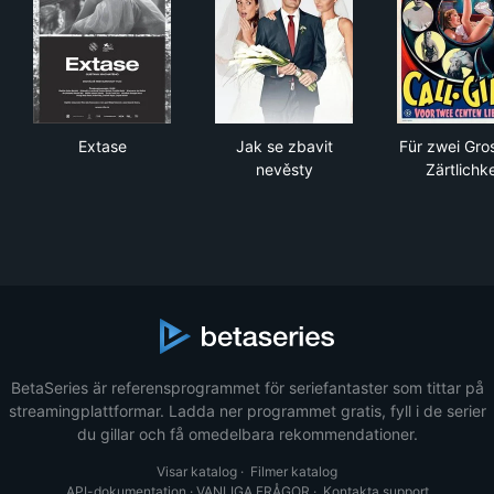
Extase
Jak se zbavit nevěsty
Für 
Extase
Jak se zbavit
Für zwei Gro
nevěsty
Zärtlichke
BetaSeries är referensprogrammet för seriefantaster som tittar på
streamingplattformar. Ladda ner programmet gratis, fyll i de serier
du gillar och få omedelbara rekommendationer.
Visar katalog
·
Filmer katalog
API-dokumentation
·
VANLIGA FRÅGOR
·
Kontakta support