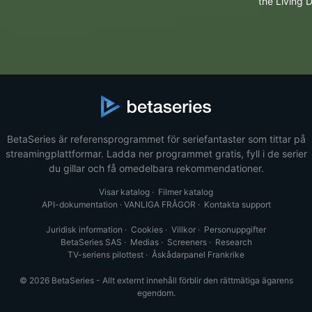
the Living 
BetaSeries är referensprogrammet för seriefantaster som tittar på
streamingplattformar. Ladda ner programmet gratis, fyll i de serier
du gillar och få omedelbara rekommendationer.
Visar katalog
·
Filmer katalog
API-dokumentation
·
VANLIGA FRÅGOR
·
Kontakta support
Juridisk information
·
Cookies
·
Villkor
·
Personuppgifter
BetaSeries SAS
·
Medias
·
Screeners
·
Research
TV-seriens pilottest
·
Åskådarpanel Frankrike
© 2026 BetaSeries - Allt externt innehåll förblir den rättmätiga ägarens
egendom.