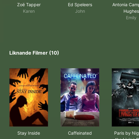
Zoë Tapper
Ed Speleers
Antonia Camp
Karen
John
Hughes
Emily
Liknande Filmer (10)
Stay Inside
Caffeinated
Pari
Stay Inside
Caffeinated
Paris by Nig