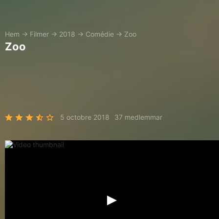
Hem
→
Filmer
→
2018
→
Comédie
→
Zoo
Zoo
5 octobre 2018
37 medlemmar