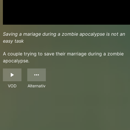
Saving a mariage during a zombie apocalypse is not an
easy task
A couple trying to save their marriage during a zombie
apocalypse.
VOD
Alternativ