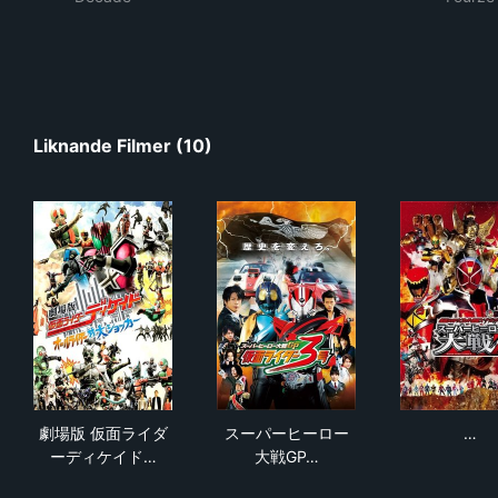
Liknande Filmer (10)
劇場版 仮面ライダーディケイド オールライダー対大シ
スーパーヒーロー大戦GP 仮
仮面
劇場版 仮面ライダ
スーパーヒーロー
…
ーディケイド…
大戦GP…