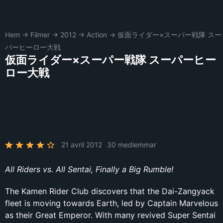
Hem
→
Filmer
→
2012
→
Action
→
仮面ライダー×スーパー戦隊 スー
パーヒーロー大戦
仮面ライダー×スーパー戦隊 スーパーヒー
ロー大戦
21 avril 2012
30 medlemmar
All Riders vs. All Sentai, Finally a Big Rumble!
The Kamen Rider Club discovers that the Dai-Zangyack
fleet is moving towards Earth, led by Captain Marvelous
as their Great Emperor. With many revived Super Sentai