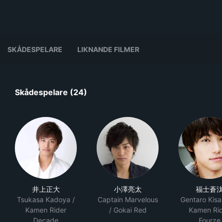
SKÅDESPELARE
LIKNANDE FILMER
Skådespelare (24)
井上正大
小澤亮太
福士蒼
Tsukasa Kadoya /
Captain Marvelous
Gentaro Kisa
Kamen Rider
/ Gokai Red
Kamen Ri
Decade
Fourze