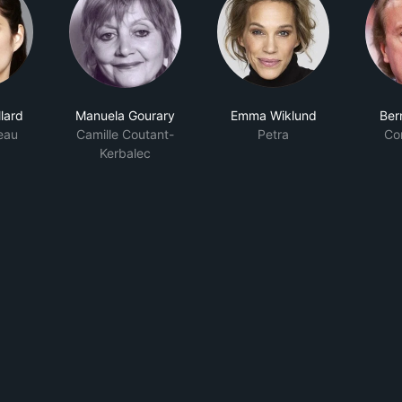
lard
Manuela Gourary
Emma Wiklund
Ber
neau
Camille Coutant-
Petra
Co
Kerbalec