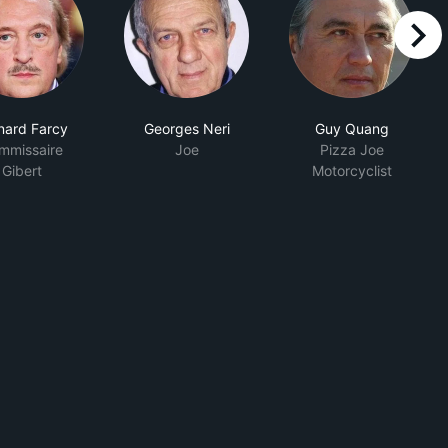
right
nard Farcy
Georges Neri
Guy Quang
mmissaire
Joe
Pizza Joe
Gibert
Motorcyclist