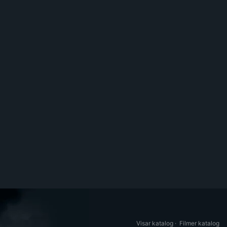
Visar katalog
·
Filmer katalog