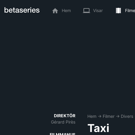
Hem
Visar
Filme
DIREKTÖR
Hem
→
Filmer
→
Divers
Gérard Pirès
Taxi
FILMMANUS