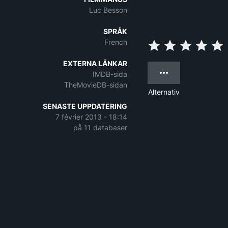
Luc Besson
SPRÅK
French
EXTERNA LÄNKAR
IMDB-sida
TheMovieDB-sidan
Alternativ
SENASTE UPPDATERING
7 février 2013 - 18:14
på 11 databaser