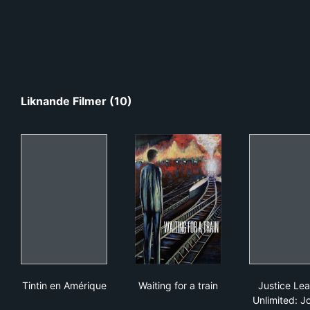
Liknande Filmer (10)
Tintin en Amérique
Waiting for a train
Jus
Tintin en Amérique
Waiting for a train
Justice Le
Unlimited: J