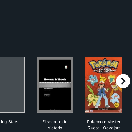
right
Falling Stars
El secreto de Victoria
Pokemon: Mast
ling Stars
El secreto de
Pokemon: Master
Victoria
Quest - Oavgjort