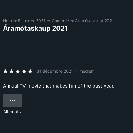
Hem
→
Filmer
→
2021
→
Comédie
→
Áramótaskaup 2021
Áramótaskaup 2021
31 décembre 2021
1 medlem
Annual TV movie that makes fun of the past year.
Alternativ