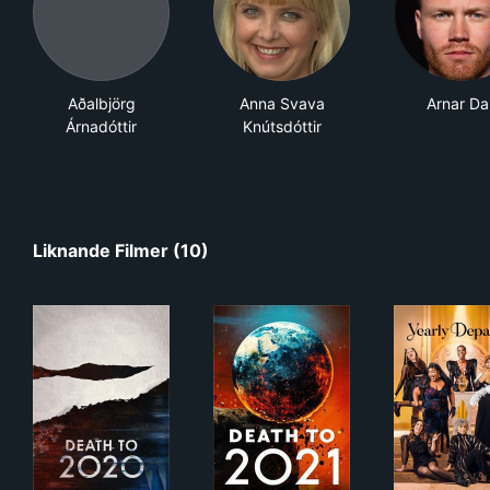
Aðalbjörg
Anna Svava
Arnar Da
Árnadóttir
Knútsdóttir
Liknande Filmer (10)