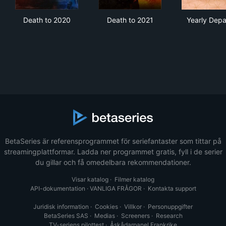
Death to 2020
Death to 2021
Yea
Death to 2020
Death to 2021
Yearly Depa
BetaSeries är referensprogrammet för seriefantaster som tittar på
streamingplattformar. Ladda ner programmet gratis, fyll i de serier
du gillar och få omedelbara rekommendationer.
Visar katalog
·
Filmer katalog
API-dokumentation
·
VANLIGA FRÅGOR
·
Kontakta support
Juridisk information
·
Cookies
·
Villkor
·
Personuppgifter
BetaSeries SAS
·
Medias
·
Screeners
·
Research
TV-seriens pilottest
·
Åskådarpanel Frankrike