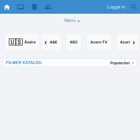
Logga in
Menu
🇺🇸
‹
›
Ändra
A&E
ABC
Acorn TV
AcornTV A
FILMER KATALOG
Popularitet