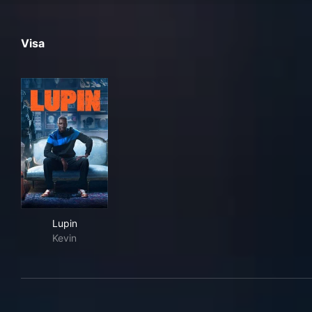
Visa
Lupin
Lupin
Kevin