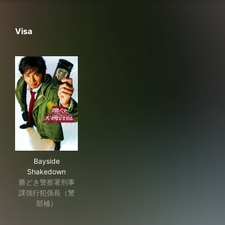
Visa
Bayside Shakedown
Bayside
Shakedown
勝どき警察署刑事
課強行犯係長（警
部補）