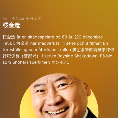
Hem
→
Visar
→
桜金造
桜金造
桜金造 är en skådespelare på 69 år. (29 décembre
1956). 桜金造 har medverkat i 1 serie och 8 filmer. En
föreställning som återfinns i rollen 勝どき警察署刑事課強
行犯係長（警部補） i serien Bayside Shakedown. På bio,
som Shohei i spelfilmen タンポポ.