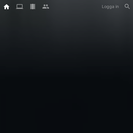
Logga in