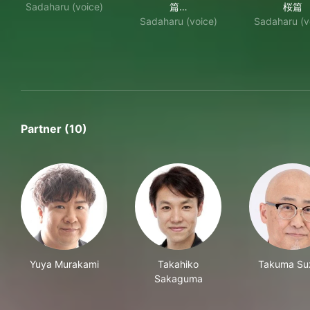
Sadaharu (voice)
篇…
桜篇
Sadaharu (voice)
Sadaharu (v
Partner (10)
Yuya Murakami
Takahiko
Takuma Su
Sakaguma