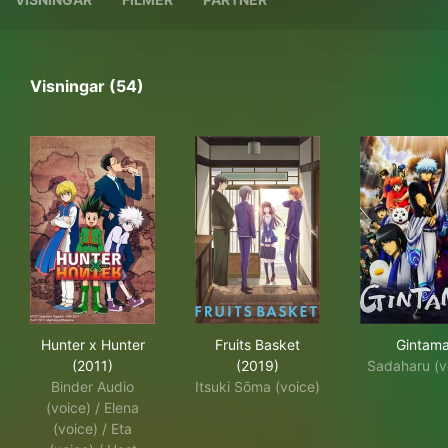
Visningar (54)
Hunter x Hunter (2011)
Fruits Basket (2019)
Gin
Hunter x Hunter
Fruits Basket
Gintam
(2011)
(2019)
Sadaharu (v
Binder Audio
Itsuki Sōma (voice)
(voice) / Elena
(voice) / Eta