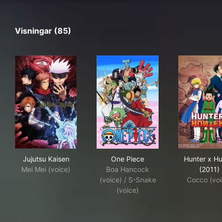
Visningar (85)
Jujutsu Kaisen
One Piece
Hun
Jujutsu Kaisen
One Piece
Hunter x Hu
Mei Mei (voice)
Boa Hancock
(2011)
(voice) / S-Snake
Cocco (voi
(voice)