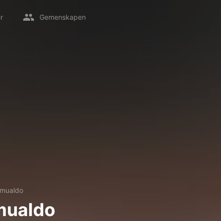
r
Gemenskapen
omualdo
mualdo