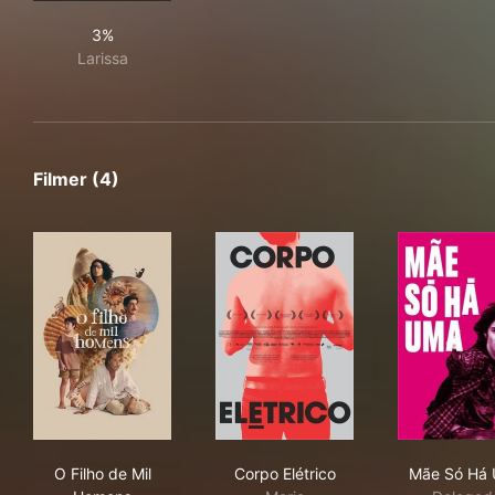
3%
3%
Larissa
Filmer (4)
O Filho de Mil Homens
Corpo Elétrico
Mãe
O Filho de Mil
Corpo Elétrico
Mãe Só Há