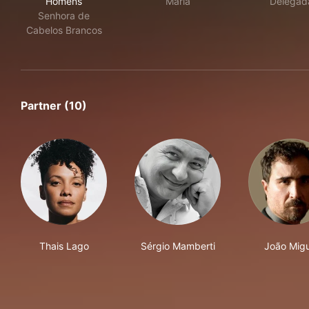
Homens
Maria
Delegad
Senhora de
Cabelos Brancos
Partner (10)
Thais Lago
Sérgio Mamberti
João Migu