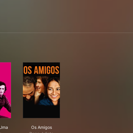
 Só Há Uma
Os Amigos
 Uma
Os Amigos