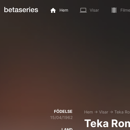
Hem
Visar
Filme
FÖDELSE
Hem
→
Visar
→
Teka R
15/04/1962
Teka Ro
LAND