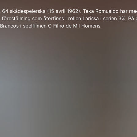
 64 skådespelerska (15 avril 1962). Teka Romualdo har med
n föreställning som återfinns i rollen Larissa i serien 3%. På
Brancos i spelfilmen O Filho de Mil Homens.