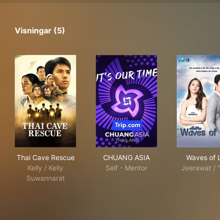
Visningar (5)
Thai Cave Rescue
CHUANG ASIA
Wav
Thai Cave Rescue
CHUANG ASIA
Waves of L
Kelly / Kelly
Self - Mentor
Jeerawat / 
Suwannarat