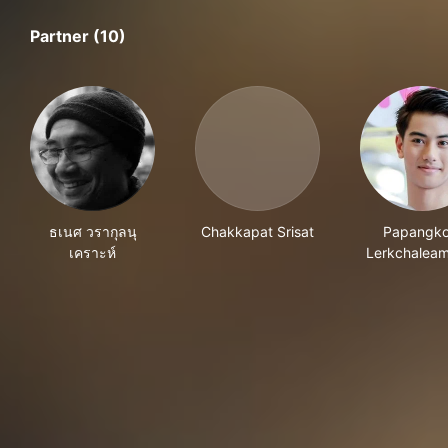
Partner (10)
ธเนศ วรากุลนุ
Chakkapat Srisat
Papangko
เคราะห์
Lerkchalea