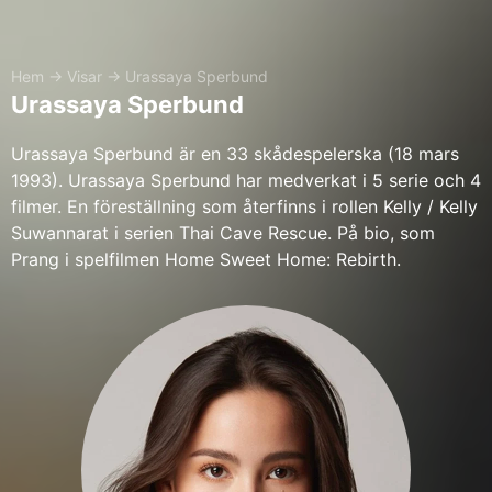
Hem
→
Visar
→
Urassaya Sperbund
Urassaya Sperbund
Urassaya Sperbund är en 33 skådespelerska (18 mars
1993). Urassaya Sperbund har medverkat i 5 serie och 4
filmer. En föreställning som återfinns i rollen Kelly / Kelly
Suwannarat i serien Thai Cave Rescue. På bio, som
Prang i spelfilmen Home Sweet Home: Rebirth.