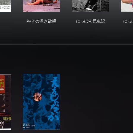
い雨
神々の深き欲望
にっぽん昆虫記
神々の深き欲望
にっぽん昆虫記
にっ
エロ事師たち」より 人類学入門
ええじゃないか