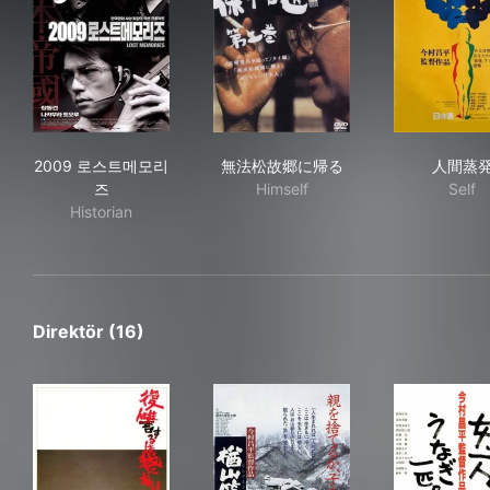
2009 로스트메모리즈
無法松故郷に帰る
人
2009 로스트메모리
無法松故郷に帰る
人間蒸
즈
Himself
Self
Historian
Direktör (16)