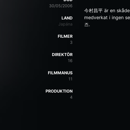
30/05/2006
今村昌平 är en skådesp
medverkat i ingen s
LAND
Japána
즈.
FILMER
3
DIREKTÖR
16
FILMMANUS
11
PRODUKTION
4