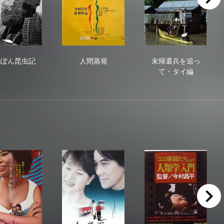
right
にっぽん昆虫記
人間蒸発
未帰還兵を追
っぽん昆虫記
人間蒸発
未帰還兵を追っ
て・タイ編
right