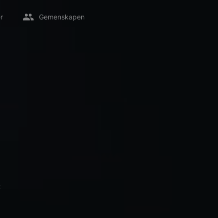
r
Gemenskapen
平