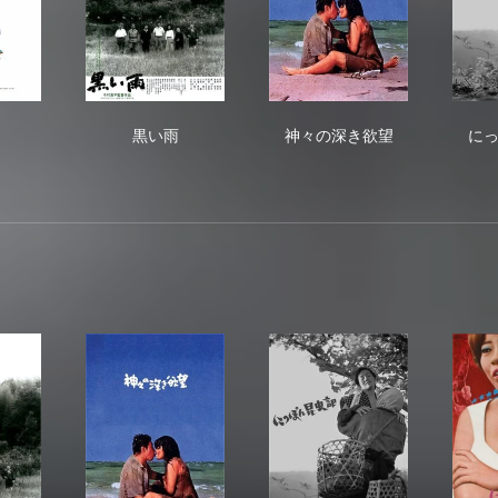
なぎ
黒い雨
神々の深き欲望
黒い雨
神々の深き欲望
に