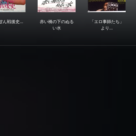
にっぽん戦後史 マダムおんぼろの生活
赤い橋の下のぬるい水
「エロ事師たち
ぽん戦後史…
赤い橋の下のぬる
「エロ事師たち」
い水
より…