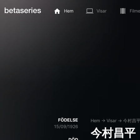
Hem
Visar
Filme
FÖDELSE
Hem
→
Visar
→
今村昌
15/09/1926
今村昌平
DÖD