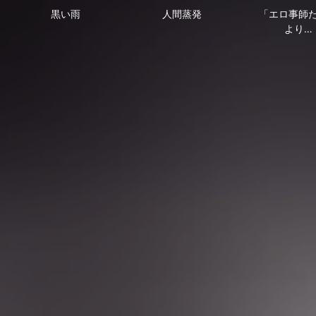
黒い雨
人間蒸発
「エロ事師
より…