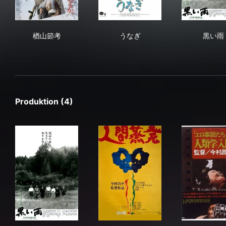
楢山節考
うなぎ
黒
楢山節考
うなぎ
黒い雨
Produktion (4)
黒い雨
人間蒸発
「