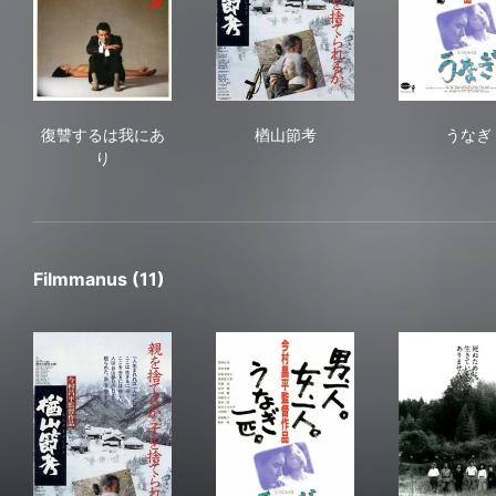
復讐するは我にあり
楢山節考
う
復讐するは我にあ
楢山節考
うなぎ
り
Filmmanus (11)