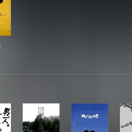
間蒸発
発