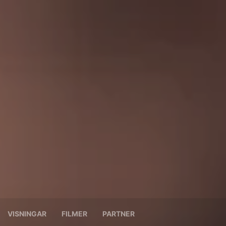
VISNINGAR
FILMER
PARTNER