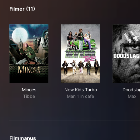
Filmer (11)
Minoes
New Kids Turbo
Doo
Minoes
New Kids Turbo
Doodsla
Tibbe
Man 1 in cafe
Max
Filmmanus