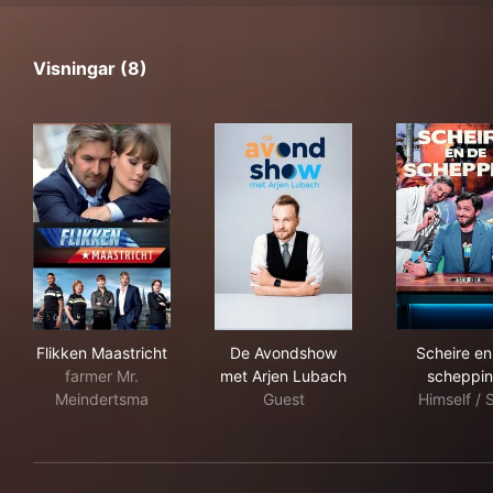
Visningar (8)
Flikken Maastricht
De Avondshow met Arjen Lu
Sch
Flikken Maastricht
De Avondshow
Scheire en
farmer Mr.
met Arjen Lubach
scheppi
Meindertsma
Guest
Himself / S