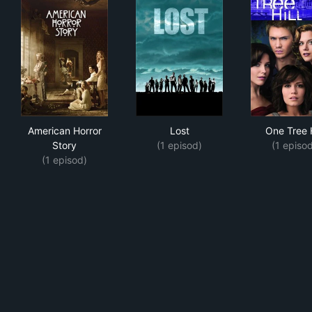
American Horror Story
Lost
One 
American Horror
Lost
One Tree H
Story
(1 episod)
(1 episo
(1 episod)