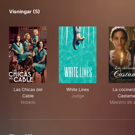
Visningar (5)
Las Chicas del Cable
White Lines
La 
Las Chicas del
White Lines
La cociner
Cable
Judge
Castama
Notario
Maestro de 