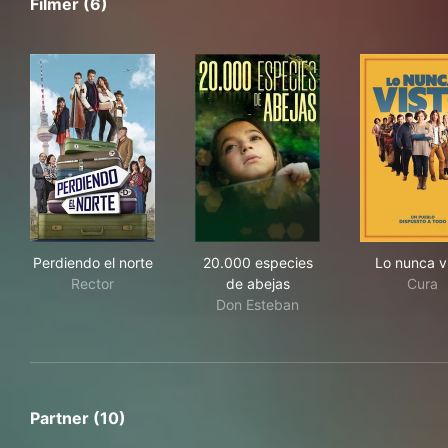
Filmer (6)
Perdiendo el norte
20.000 especies de abejas
Lo 
Perdiendo el norte
20.000 especies
Lo nunca v
Rector
de abejas
Cura
Don Esteban
Partner (10)