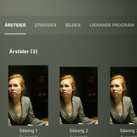
ÅRSTIDER
EPISODER
BILDER
LIKNANDE PROGRAM
Årstider (3)
Säsong 1
Säsong 2
Säsong 
11 avsnitt
9 avsnitt
8 avsnit