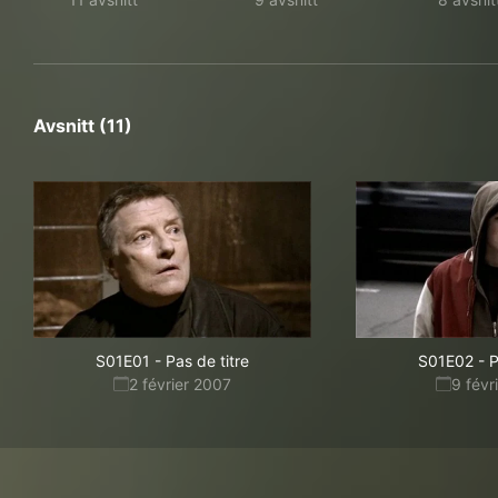
Avsnitt (11)
S01E01
-
Pas de titre
S01E02
-
P
2 février 2007
9 févr