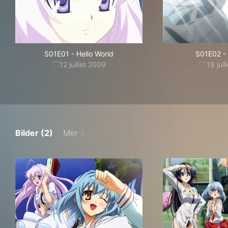
S01E01
-
Hello World
S01E02
-
12 juillet 2009
19 jui
Bilder (2)
Mer