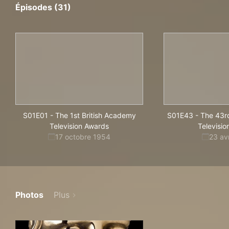
Épisodes (31)
S01E01
-
The 1st British Academy
S01E43
-
The 43r
Television Awards
Televisi
17 octobre 1954
23 av
Photos
Plus