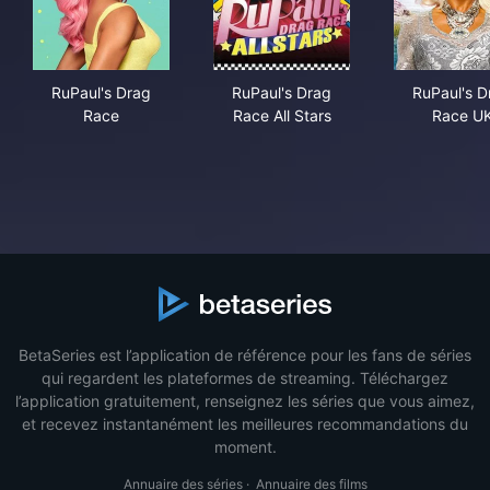
RuPaul's Drag Race
RuPaul's Drag Race All Stars
RuP
RuPaul's Drag
RuPaul's Drag
RuPaul's D
Race
Race All Stars
Race U
BetaSeries est l’application de référence pour les fans de séries
qui regardent les plateformes de streaming. Téléchargez
l’application gratuitement, renseignez les séries que vous aimez,
et recevez instantanément les meilleures recommandations du
moment.
Annuaire des séries
·
Annuaire des films