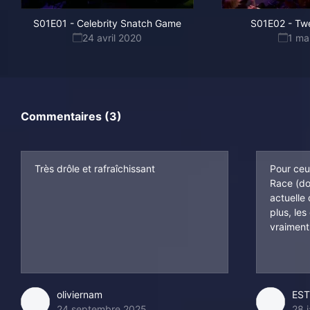
S01E01
-
Celebrity Snatch Game
S01E02
-
Twe
24 avril 2020
1 ma
Commentaires (3)
Très drôle et rafraîchissant
Pour ceu
Race (do
actuelle
plus, les
vraiment.
oliviernam
EST
24 septembre 2025
28 