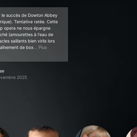
r le succès de Dowton Abbey
rique). Tentative ratée. Cette
ap opera ne nous épargne
iché (amourettes à l'eau de
cles saillants bien virils lors
e, érotisation d'une jeune danseuse classiqu
raînement de box
lae
ovembre 2025