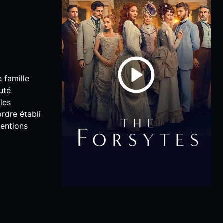
e famille
uté
les
ordre établi
ventions