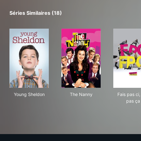
Séries Similaires (18)
Young Sheldon
The Nanny
Fais
Young Sheldon
The Nanny
Fais pas ci,
pas ça