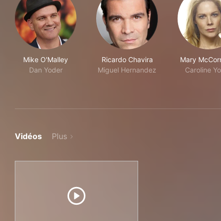
Mike O'Malley
Ricardo Chavira
Mary McCor
Dan Yoder
Miguel Hernandez
Caroline Y
Vidéos
Plus