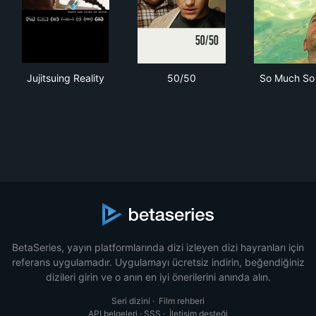
Jujitsuing Reality
50/50
So 
Jujitsuing Reality
50/50
So Much So
BetaSeries, yayın platformlarında dizi izleyen dizi hayranları için
referans uygulamadır. Uygulamayı ücretsiz indirin, beğendiğiniz
dizileri girin ve o anın en iyi önerilerini anında alın.
Seri dizini
·
Film rehberi
API belgeleri
·
SSS
·
İletişim desteği