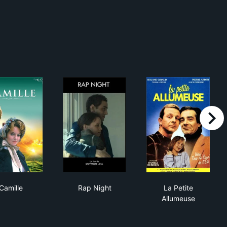
right
Camille
Rap Night
La Petite Allu
Camille
Rap Night
La Petite
Allumeuse