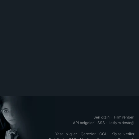
Seri dizini
·
Film rehberi
API belgeleri
·
SSS
·
İletişim desteği
Yasal bilgiler
·
Çerezler
·
CGU
·
Kişisel veriler