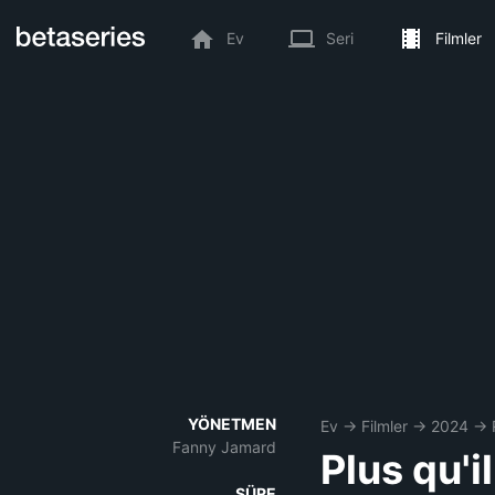
Ev
Seri
Filmler
YÖNETMEN
Ev
→
Filmler
→
2024
→
Fanny Jamard
Plus qu'i
SÜRE