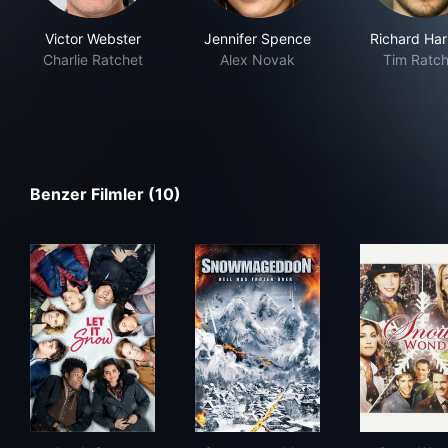
Victor Webster
Jennifer Spence
Richard Ha
Charlie Ratchet
Alex Novak
Tim Ratch
Benzer Filmler (10)
Let It Snow
Snowmageddon
Sno