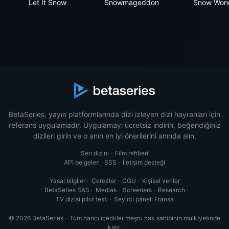
Let It Snow
Snowmageddon
Snow Won
BetaSeries, yayın platformlarında dizi izleyen dizi hayranları için
referans uygulamadır. Uygulamayı ücretsiz indirin, beğendiğiniz
dizileri girin ve o anın en iyi önerilerini anında alın.
Seri dizini
·
Film rehberi
API belgeleri
·
SSS
·
İletişim desteği
Yasal bilgiler
·
Çerezler
·
CGU
·
Kişisel veriler
BetaSeries SAS
·
Medias
·
Screeners
·
Research
TV dizisi pilot testi
·
Seyirci paneli Fransa
© 2026 BetaSeries - Tüm harici içerikler meşru hak sahibinin mülkiyetinde
kalır.