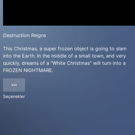
Destruction Reigns
This Christmas, a super frozen object is going to slam
into the Earth. In the middle of a small town, and very
quickly, dreams of a "White Christmas" will turn into a
FROZEN NIGHTMARE.
Seçenekler