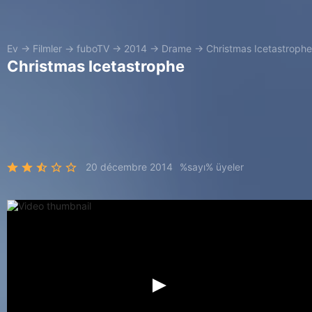
Ev
→
Filmler
→
fuboTV
→
2014
→
Drame
→
Christmas Icetastrophe
Christmas Icetastrophe
20 décembre 2014
%sayı% üyeler