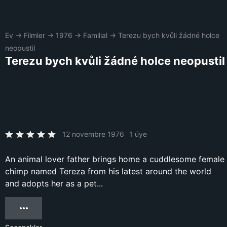
Ev
→
Filmler
→
1976
→
Familial
→
Terezu bych kvůli žádné holce
neopustil
Terezu bych kvůli žádné holce neopustil
12 novembre 1976
1 üye
An animal lover father brings home a cuddlesome female
chimp named Tereza from his latest around the world
and adopts her as a pet...