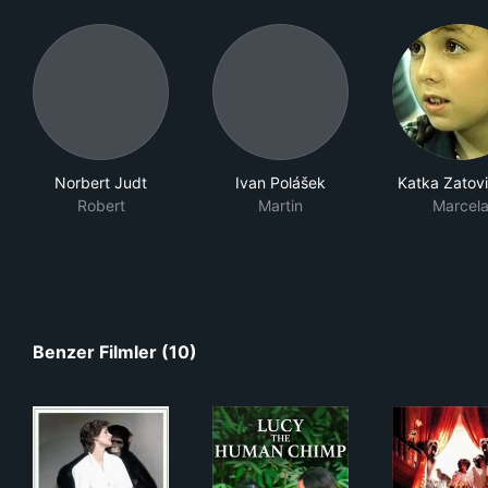
Norbert Judt
Ivan Polášek
Katka Zatov
Robert
Martin
Marcel
Benzer Filmler (10)