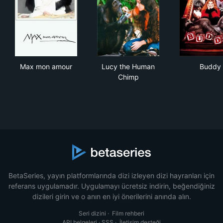
Max mon amour
Lucy the Human Chimp
Bud
Max mon amour
Lucy the Human
Buddy
Chimp
BetaSeries, yayın platformlarında dizi izleyen dizi hayranları için
referans uygulamadır. Uygulamayı ücretsiz indirin, beğendiğiniz
dizileri girin ve o anın en iyi önerilerini anında alın.
Seri dizini
·
Film rehberi
API belgeleri
·
SSS
·
İletişim desteği