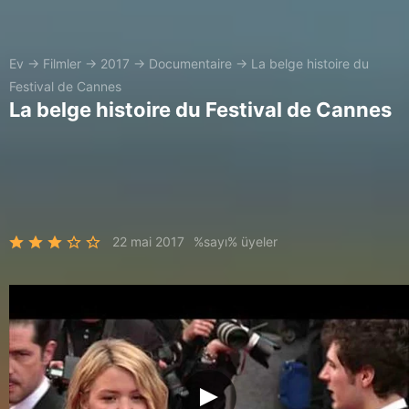
Ev
→
Filmler
→
2017
→
Documentaire
→
La belge histoire du
Festival de Cannes
La belge histoire du Festival de Cannes
22 mai 2017
%sayı% üyeler