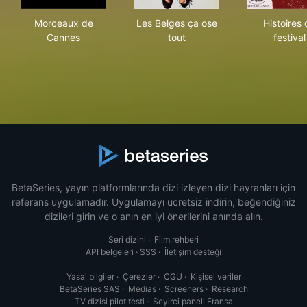
Morceaux de Cannes
Les Belges ça ose tout
Hist
Morceaux de
Les Belges ça ose
Histoires
Cannes
tout
festival
BetaSeries, yayın platformlarında dizi izleyen dizi hayranları için
referans uygulamadır. Uygulamayı ücretsiz indirin, beğendiğiniz
dizileri girin ve o anın en iyi önerilerini anında alın.
Seri dizini
·
Film rehberi
API belgeleri
·
SSS
·
İletişim desteği
Yasal bilgiler
·
Çerezler
·
CGU
·
Kişisel veriler
BetaSeries SAS
·
Medias
·
Screeners
·
Research
TV dizisi pilot testi
·
Seyirci paneli Fransa