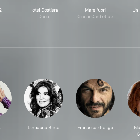
ch-22
Hotel Costiera
Mare fuori
2
Hotel Costiera
Mare fuori
Un 
o
Dario
Gianni Cardiotrap
a
Loredana Bertè
Francesco Renga
Ma
G