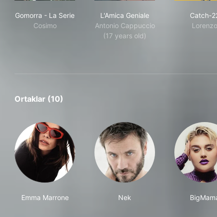
Gomorra - La Serie
L'Amica Geniale
Cat
Gomorra - La Serie
L'Amica Geniale
Catch-2
Cosimo
Antonio Cappuccio
Lorenz
(17 years old)
Ortaklar (10)
Emma Marrone
Nek
BigMam