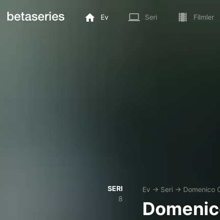
Ev
Seri
Filmler
SERI
Ev
→
Seri
→
Domenico 
8
Domenic