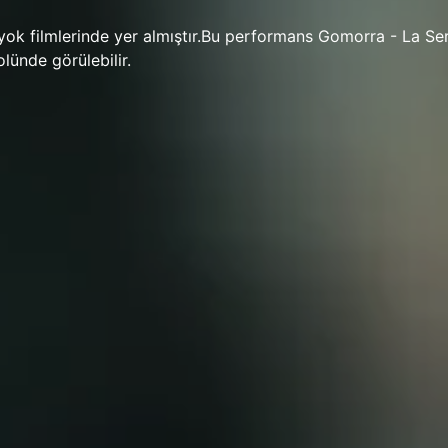
 yok filmlerinde yer almıştır.Bu performans Gomorra - La Se
lünde görülebilir.