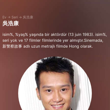
Ev
→
Seri
→
吳浩康
吳浩康
isim%, %yaş% yaşında bir aktördür (13 juin 1983). isim%,
seri yok ve 17 filmler filmlerinde yer almıştır.Sinemada,
新警察故事 adlı uzun metrajlı filmde Hong olarak.