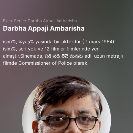
Ev
→
Seri
→
Darbha Appaji Ambarisha
Darbha Appaji Ambarisha
isim%, %yaş% yaşında bir aktördür ( 1 mars 1964).
isim%, seri yok ve 12 filmler filmlerinde yer
almıştır.Sinemada, పడి పడి లేచె మనసు adlı uzun metrajlı
filmde Commissioner of Police olarak.