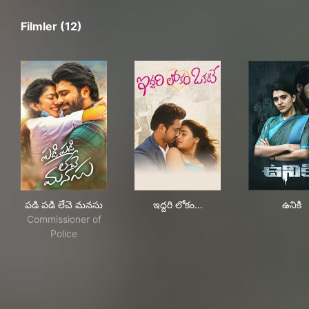
Filmler (12)
పడి పడి లేచె మనసు
ఇద్దరి లోకం ఓకేట్
ఉనిక
పడి పడి లేచె మనసు
ఇద్దరి లోకం…
ఉనికి
Commissioner of
Police